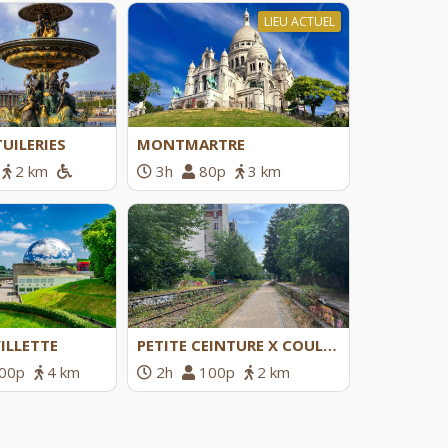
LIEU ACTUEL
TUILERIES
MONTMARTRE
2 km
3h
80p
3 km
VILLETTE
PETITE CEINTURE X COULÉE VERTE
00p
4 km
2h
100p
2 km