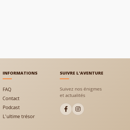
INFORMATIONS
SUIVRE L'AVENTURE
Suivez nos énigmes
FAQ
et actualités
Contact
Podcast
L'ultime trésor