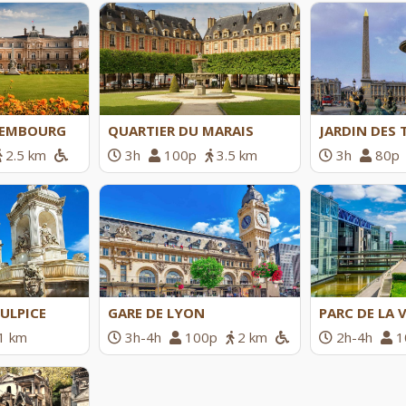
XEMBOURG
QUARTIER DU MARAIS
JARDIN DES 
2.5 km
3h
100p
3.5 km
3h
80p
SULPICE
GARE DE LYON
PARC DE LA 
1 km
3h-4h
100p
2 km
2h-4h
1