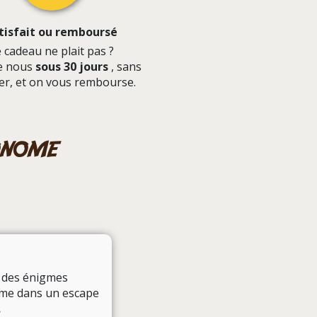
tisfait ou remboursé
 cadeau ne plait pas ?
le nous
sous 30 jours
, sans
iser, et on vous rembourse.
onome
c des énigmes
omme dans un escape
.