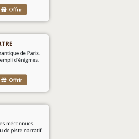
Offrir
RTRE
antique de Paris.
rempli d'énigmes.
Offrir
les méconnues.
 de piste narratif.