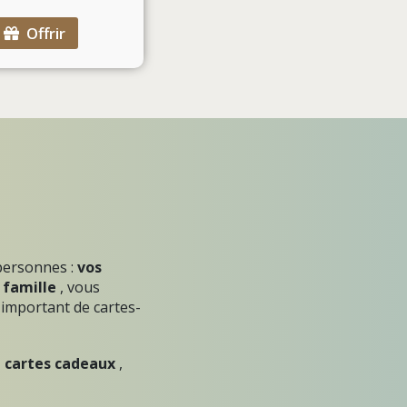
Offrir
 personnes :
vos
 famille
, vous
important de cartes-
e cartes cadeaux
,