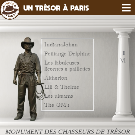
IndianaJohan
Petitange Delphine
Les fabuleuses
licornes à paillettes
Altharion
Lili & Thelme
Les ulteams
The GM's
MONUMENT DES CHASSEURS DE TRÉSOR