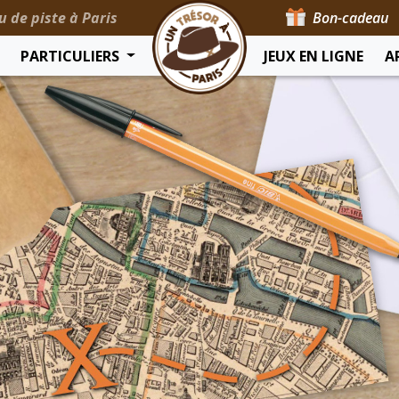
u de piste à Paris
Bon-cadeau
PARTICULIERS
JEUX EN LIGNE
A