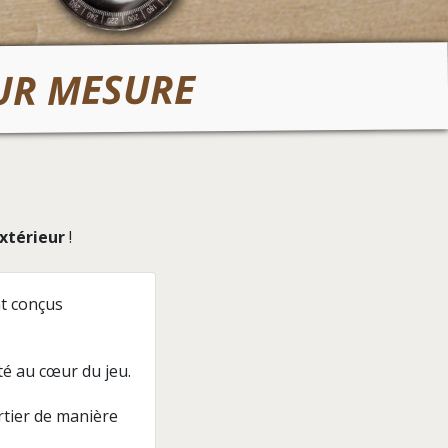
SUR MESURE
extérieur
!
nt conçus
té au cœur du jeu.
rtier de manière