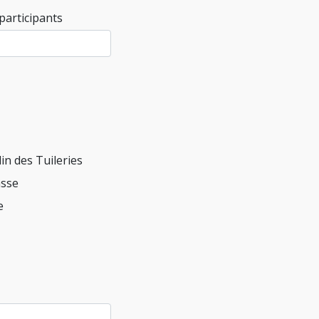
articipants
din des Tuileries
sse
e