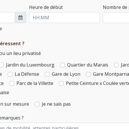
Heure de début
Nombre de p
le
téressent ?
u un lieu privatisé
Jardin du Luxembourg
Quartier du Marais
Jar
e
La Défense
Gare de Lyon
Gare Montparna
ce
Parc de la Villette
Petite Ceinture x Coulée vert
haise
ion sur mesure
Je ne sais pas
remarques ?