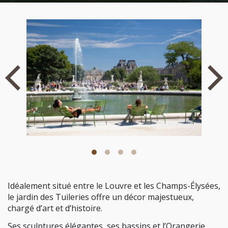
Play
Mute
En
fu
Idéalement situé entre le Louvre et les Champs-Élysées,
le jardin des Tuileries offre un décor majestueux,
chargé d’art et d’histoire.
Ses sculptures élégantes, ses bassins et l’Orangerie