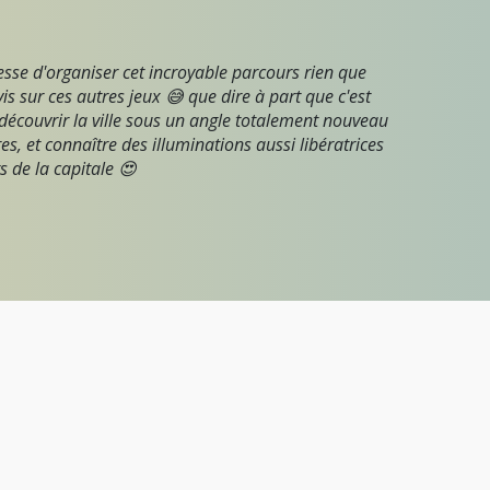
se d'organiser cet incroyable parcours rien que
 sur ces autres jeux 😅 que dire à part que c'est
edécouvrir la ville sous un angle totalement nouveau
s, et connaître des illuminations aussi libératrices
s de la capitale 😍