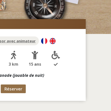
sor avec animateur
3 km
15 ans
lanade (jouable de nuit)
Réserver