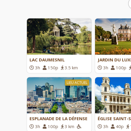
LAC DAUMESNIL
JARDIN DU LU
3h
150p
3.5 km
3h
100p
LIEU ACTUEL
ESPLANADE DE LA DÉFENSE
ÉGLISE SAINT-
3h
100p
3 km
3h
40p