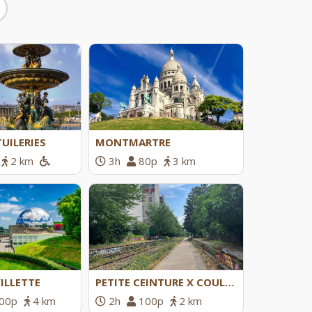
TUILERIES
MONTMARTRE
2 km
3h
80p
3 km
VILLETTE
PETITE CEINTURE X COULÉE VERTE
00p
4 km
2h
100p
2 km