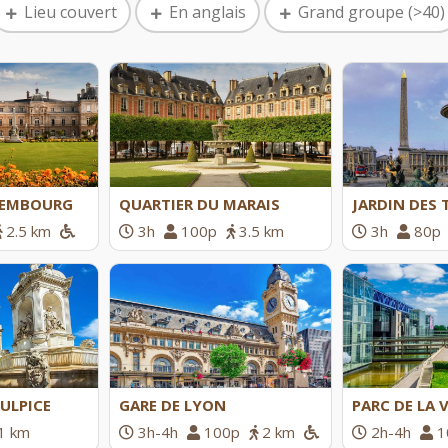
Lieu couvert
En anglais
Grand groupe (>40)
XEMBOURG
QUARTIER DU MARAIS
JARDIN DES 
2.5 km
3h
100p
3.5 km
3h
80p
SULPICE
GARE DE LYON
PARC DE LA 
1 km
3h-4h
100p
2 km
2h-4h
1