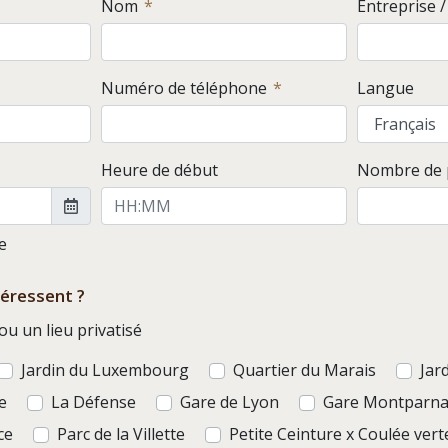
Nom
Entreprise 
Numéro de téléphone
Langue
Heure de début
Nombre de p
le
téressent ?
u un lieu privatisé
Jardin du Luxembourg
Quartier du Marais
Jar
e
La Défense
Gare de Lyon
Gare Montparna
ce
Parc de la Villette
Petite Ceinture x Coulée vert