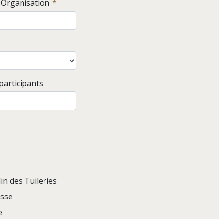
/ Organisation
articipants
din des Tuileries
sse
e