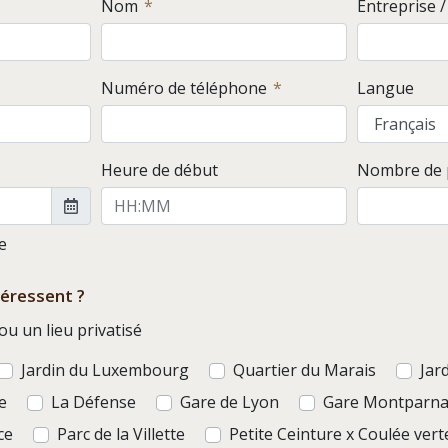
Nom
Entreprise 
Numéro de téléphone
Langue
Heure de début
Nombre de p
le
téressent ?
u un lieu privatisé
Jardin du Luxembourg
Quartier du Marais
Jar
e
La Défense
Gare de Lyon
Gare Montparna
ce
Parc de la Villette
Petite Ceinture x Coulée vert