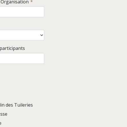
/ Organisation
articipants
din des Tuileries
sse
e