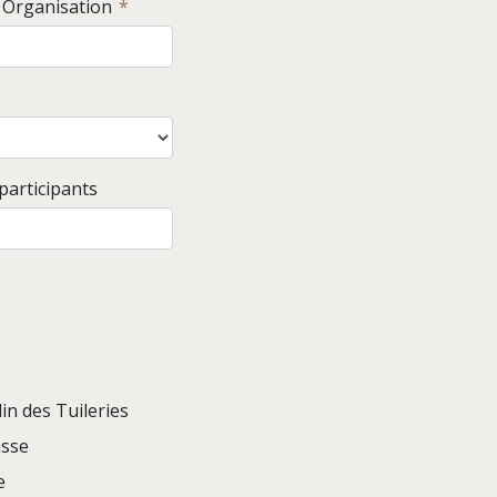
/ Organisation
articipants
din des Tuileries
sse
e