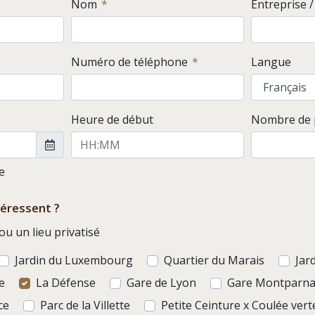
Nom
Entreprise 
Numéro de téléphone
Langue
Heure de début
Nombre de p
le
téressent ?
u un lieu privatisé
Jardin du Luxembourg
Quartier du Marais
Jar
e
La Défense
Gare de Lyon
Gare Montparna
ce
Parc de la Villette
Petite Ceinture x Coulée vert