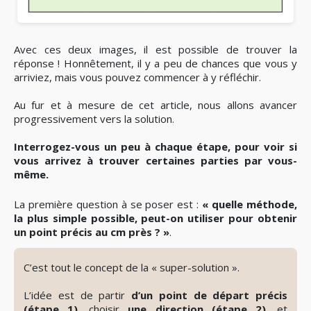
Avec ces deux images, il est possible de trouver la
réponse ! Honnêtement, il y a peu de chances que vous y
arriviez, mais vous pouvez commencer à y réfléchir.
Au fur et à mesure de cet article, nous allons avancer
progressivement vers la solution.
Interrogez-vous un peu à chaque étape, pour voir si
vous arrivez à trouver certaines parties par vous-
même.
La première question à se poser est :
« quelle méthode,
la plus simple possible, peut-on utiliser pour obtenir
👁️
un point précis au cm près ? »
.
Révéler
le
C’est tout le concept de la « super-solution ».
spoiler
L’idée est de partir
d’un point de départ précis
(étape 1)
, choisir
une direction (étape 2)
, et