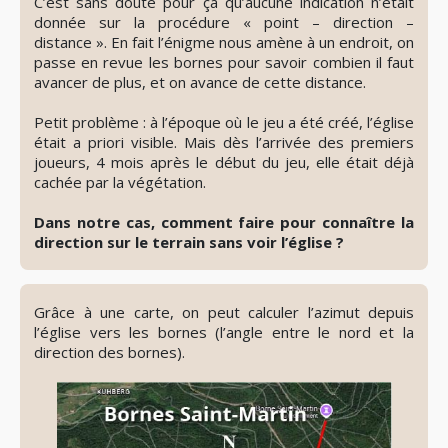
C’est sans doute pour ça qu’aucune indication n’était
donnée sur la procédure « point – direction –
distance ». En fait l’énigme nous amène à un endroit, on
passe en revue les bornes pour savoir combien il faut
avancer de plus, et on avance de cette distance.
Petit problème : à l’époque où le jeu a été créé, l’église
était a priori visible. Mais dès l’arrivée des premiers
joueurs, 4 mois après le début du jeu, elle était déjà
cachée par la végétation.
Dans notre cas, comment faire pour connaître la
direction sur le terrain sans voir l’église ?
👁️
Révéler
le
Grâce à une carte, on peut calculer l’azimut depuis
spoiler
l’église vers les bornes (l’angle entre le nord et la
direction des bornes).